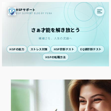
内
HSPサポート
容
HSP SUPPORT BLOG BY FUNA
を
ス
さぁ才能を解き放とう
キ
ッ
繊細さを、人生の武器へ
プ
HSPの能力
ストレス対策
HSP診断テスト
EQ値診断テスト
HSPの転職方法